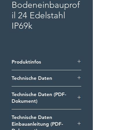
Bodeneinbauprof
il 24 Edelstahl
IP69k
Produktinfos
LED Bodeneinbaulinie
Technische Daten
höhenverstellbar und zweigeteilt
aus Edelstahl. Grundprofil als
Führungsprofil und Kabelkanal.
Technische Daten (PDF-
Leuchten-Profile in den Längen
Dokument)
anpassbar oder als Eckprofile
ausführbar.
Technische Daten
Vollverguß-Profilleuchten IP68
Einbauanleitung (PDF-
oder IP69k, übergehbar