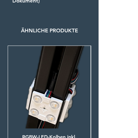
Dokument)
Grundprofil als
Ausgleichselement, Richtungs-
Download
und Kabelführend
Höhenverstellbare Leuchtenpr
ofile, endlos
ÄHNLICHE PRODUKTE
Verschiedene
Lichtfarben möglich
Steckerfertiges Plug- and Play-
System
Ausführung nach
Projektanforderung und
Kundenwunsch
RGBW-LED-Kolben inkl.