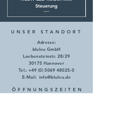
Steuerung
UNSER STANDORT
Adresse:
bluleu GmbH
Loebensteinstr. 28/29
30175 Hannover
Tel.:
+49 (0) 5069 48025-0
E-Mail:
info@bluleu.de
ÖFFNUNGSZEITE
N
Mo.- Do.:
07.00 - 17.00
Uhr
​​Freitag: 07.00 - 14.00 Uhr
AGB
Impressum