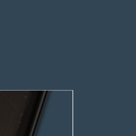
 300 x 230 x 90 mm
ung: 85-264 V AC, 47-63 Hz
nung: 24 V DC
0 W
nfarbige Systeme
s für
nnungsversorgung
- / CH2- / CH3- / CH4- / +)
rung mit Kabelverschraubungen