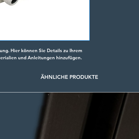
Abmessungen:
Betriebsspann
Ausgangsspan
Max. Last: 15
Dimmer für ei
Anschlüsse:
ung. Hier können Sie Details zu Ihrem
Klemmterminal
terialien und Anleitungen hinzufügen.
- 230VDC Spa
- DMX IN/OUT
- 24 V LED (CH1
ÄHNLICHE PRODUKTE
Kabeldurchfüh
IP 65