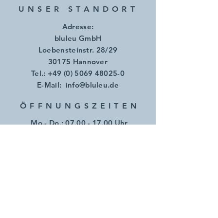
UNSER STANDORT
Adresse:
bluleu GmbH
Loebensteinstr. 28/29
30175 Hannover
Tel.:
+49 (0) 5069 48025-0
E-Mail:
info@bluleu.de
ÖFFNUNGSZEITE
N
Mo.- Do.:
07.00 - 17.00
Uhr
​​Freitag: 07.00 - 14.00 Uhr
AGB
Impressum
Datenschutz
Cookie-Richtlinie