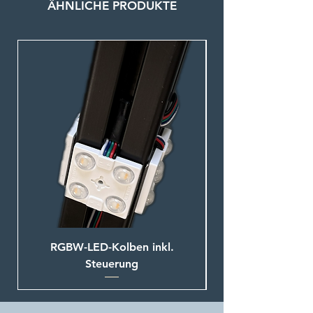
ÄHNLICHE PRODUKTE
AC, 47-63 Hz
Ausgangsspannung: 24 V DC
Max. Last: 150 W
Dimmer für RGBW LED
Systeme
Anschlüsse:
Klemmterminals für
- 230VDC
Spannungsversorgung
- DALI IN/OUT
- 24 V RGB LED (R- / G- / B- /
W- / +)
Kabeldurchführung mit
Kabelverschraubungen
IP 65
RGBW-LED-Kolben inkl.
Steuerung