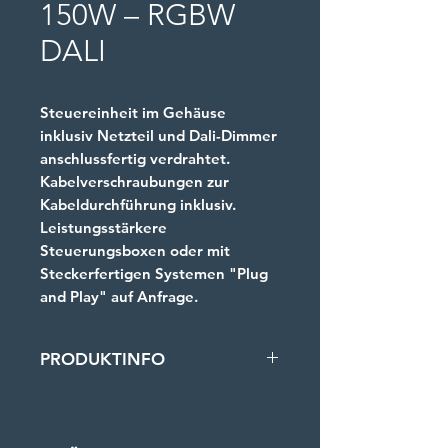
150W – RGBW
DALI
Steuereinheit im Gehäuse
inklusiv Netzteil und Dali-Dimmer
anschlussfertig verdrahtet.
Kabelverschraubungen zur
Kabeldurchführung inklusiv.
Leistungsstärkere
Steuerungsboxen oder mit
Steckerfertigen Systemen "Plug
and Play" auf Anfrage.
PRODUKTINFO
Abmessungen: 300 x 230 x 90
mm
Betriebsspannung: 85-264 V