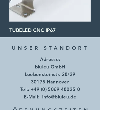
TUBELED CNC IP67
UNSER STANDORT
Adresse:
bluleu GmbH
Loebensteinstr. 28/29
30175 Hannover
Tel.:
+49 (0) 5069 48025-0
E-Mail:
info@bluleu.de
ÖFFNUNGSZEITE
N
Mo.- Do.:
07.00 - 17.00
Uhr
​​Freitag: 07.00 - 14.00 Uhr