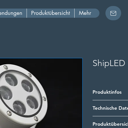
wendungen
Produktübersicht
Mehr
ShipLED
Produktinfos
Die Flächenstrah
Technische Da
Projektanforderu
bestückt werden.
Download
Mindestbestellme
Produktübersic