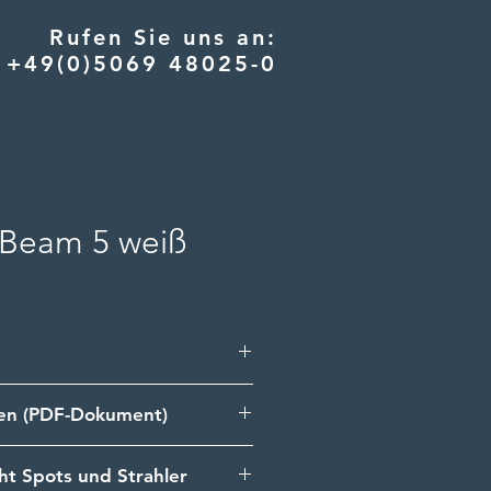
Rufen Sie uns an:
+49(0)5069 48025-0
 Beam 5 weiß
ler Beam 5 kann nach
ten (PDF-Dokument)
ngen mit Power-LEDs individuell
nge ab 50 Stück.
ht Spots und Strahler