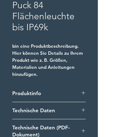
Puck 84
Flächenleuchte
bis IP69k
bin eine Produktbeschreibung.
Hier können Sie Details zu Ihrem
Produkt wie z. B. Größen,
Materialien und Anleitungen
hinzufügen.
Produktinfo
LED Flächenleuchte für den
Technische Daten
Außenbereich zum Beispiel in
und an Pools. Die Leuchten sind
» Abmessungen (Ø x H): 205 x 30
durch den bluleu Polyurethan
Technische Daten (PDF-
mm
Mehrschichtverguss gegen
Dokument)
» Homogene Flächenleuchte