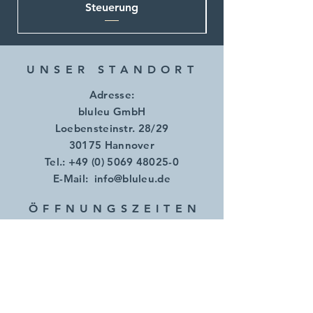
Steuerung
UNSER STANDORT
Adresse:
bluleu GmbH
Loebensteinstr. 28/29
30175 Hannover
Tel.:
+49 (0) 5069 48025-0
E-Mail:
info@bluleu.de
ÖFFNUNGSZEITE
N
Mo.- Do.:
07.00 - 17.00
Uhr
​​Freitag: 07.00 - 14.00 Uhr
AGB
Impressum
Datenschutz